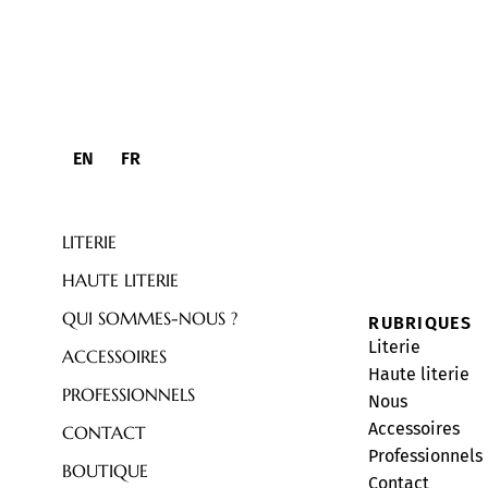
2017
Intégration d’un atelier d’ébénisterie.
2017
EN
FR
Integration of a woodworking factory.
LITERIE
HAUTE LITERIE
QUI SOMMES-NOUS ?
RUBRIQUES
Literie
ACCESSOIRES
Haute literie
PROFESSIONNELS
Nous
Accessoires
CONTACT
Professionnels
BOUTIQUE
Contact