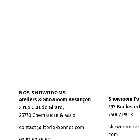
NOS SHOWROOMS
Showroom Pa
Ateliers & Showroom Besançon
193 Boulevar
2 rue Claude Girard,
75007 Paris
25770 Chemaudin & Vaux
showroompari
contact@literie-bonnet.com
com
03 81 50 55 67